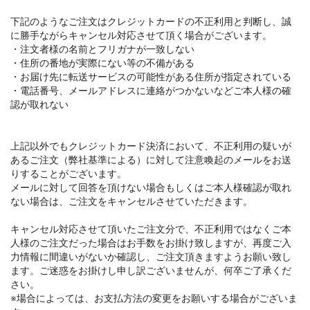
下記のようなご注文はクレジットカードの不正利用と判断し、誠
に勝手ながらキャンセル対応させて頂く場合がございます。
・注文者様の名前とフリガナが一致しない
・住所の番地が実際にない等の不備がある
・お届け先に転送サービスの可能性がある住所が指定されている
・電話番号、メールアドレスに連絡がつかないなどご本人様の確
認が取れない
上記以外でもクレジットカード決済において、不正利用の疑いが
あるご注文（弊社基準による）に対して注意喚起のメールをお送
りすることがございます。
メールに対して回答を頂けない場合もしくはご本人様確認が取れ
ない場合は、ご注文をキャンセルさせていただきます。
キャンセル対応させて頂いたご注文分で、不正利用ではなくご本
人様のご注文だった場合はお手数をお掛け致しますが、再度ご入
力情報に間違いがないか確認し、ご注文頂きますようお願い致し
ます。ご迷惑をお掛けし申し訳ございませんが、何卒ご了承くだ
さい。
※場合によっては、お支払方法の変更をお願いする場合がございま