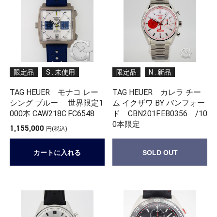
限定品
S : 未使用
限定品
N : 新品
TAG HEUER モナコ レー
TAG HEUER カレラ チー
シング ブルー 世界限定1
ム イクザワ BY バンフォー
000本 CAW218C.FC6548
ド CBN201F.EB0356 /10
0本限定
1,155,000
円(税込)
カートに入れる
SOLD OUT