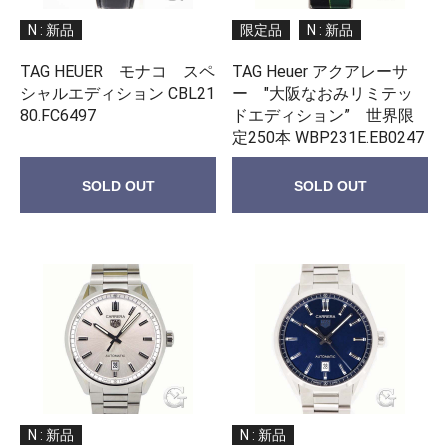
N : 新品
限定品
N : 新品
TAG HEUER モナコ スペ
TAG Heuer アクアレーサ
シャルエディション CBL21
ー "大阪なおみリミテッ
80.FC6497
ドエディション” 世界限
定250本 WBP231E.EB0247
SOLD OUT
SOLD OUT
N : 新品
N : 新品