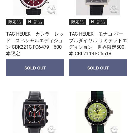
限定品
N : 新品
限定品
N : 新品
TAG HEUER カレラ レッ
TAG HEUER モナコ パー
ド スペシャルエディショ
プルダイヤル リミテッドエ
ン CBK221G.FC6479 600
ディション 世界限定500
本限定
本 CBL2118.FC6518
SOLD OUT
SOLD OUT