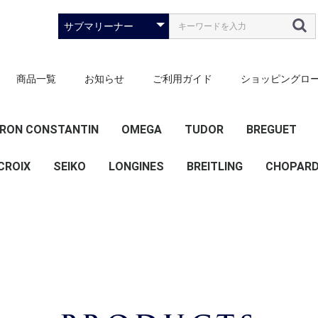
商品一覧
お知らせ
ご利用ガイド
ショッピングロ
RON CONSTANTIN
OMEGA
TUDOR
BREGUET
）
ース）
ズ）
ズ）
CROIX
SEIKO
LONGINES
スピードマスター
シーマスター
デビル
コンステレーション
ブラックベイ
その他
BREITLING
CHOPAR
20mm
22mm