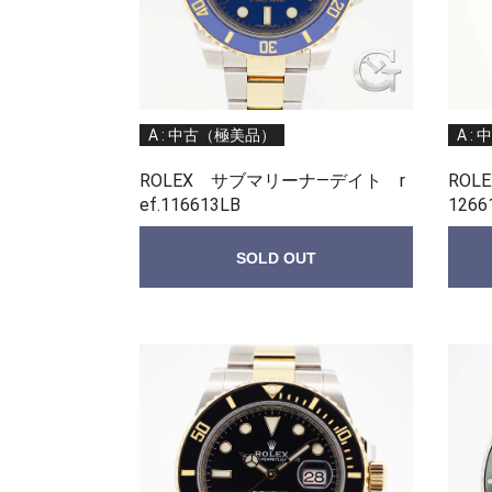
A : 中古（極美品）
A :
ROLEX サブマリーナ—デイト r
RO
ef.116613LB
1266
SOLD OUT