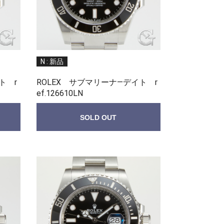
N : 新品
ト r
ROLEX サブマリーナ—デイト r
ef.126610LN
SOLD OUT