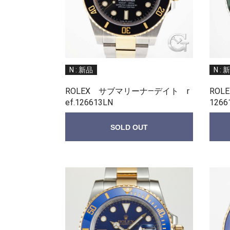
N : 新品
N : 
ROLEX サブマリーナ—デイト r
RO
ef.126613LN
1266
SOLD OUT