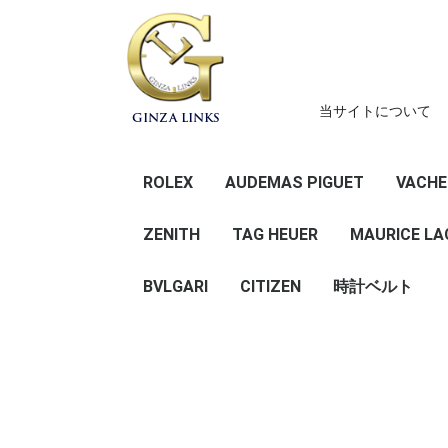
当サイトについて
GINZA LINKS
ROLEX
AUDEMAS PIGUET
VACHE
デイトナ
GMTマスター
サブマリーナー
シードゥエラー
エクスプローラー
スカイドゥエラー
ヨットマスター
ミルガウス
エアキング
デイデイト
デイトジャスト
オイスターパーペチュ
ZENITH
TAG HEUER
41
36
31 （ボーイズ
28 (レディ
その他
41
36
34 （ボーイ
31 （ボーイ
レディース
その他
MAURICE LA
アル
BVLGARI
CITIZEN
時計ベルト
メンズ
レディース
ROCHET