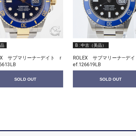
新品
B : 中古（美品）
EX サブマリーナ—デイト r
ROLEX サブマリーナ—デイ
26613LB
ef.126619LB
SOLD OUT
SOLD OUT