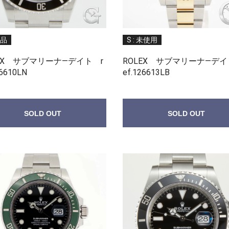
新品
S : 未使用
EX サブマリーナ—デイト r
ROLEX サブマリーナ—デイ
26610LN
ef.126613LB
SOLD OUT
SOLD OUT