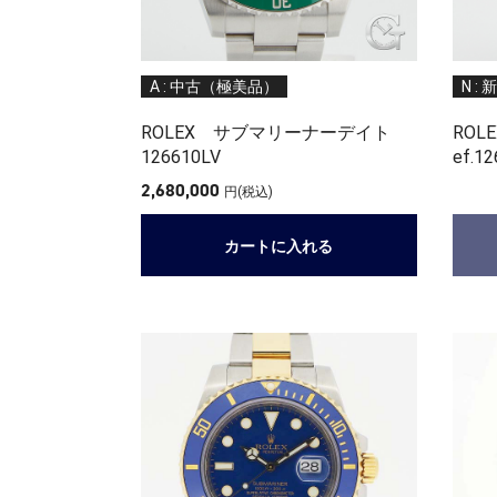
A : 中古（極美品）
N : 
ROLEX サブマリーナーデイト
ROL
126610LV
ef.1
2,680,000
円(税込)
カートに入れる