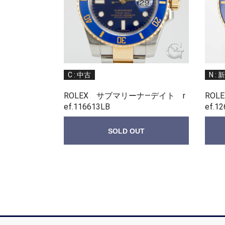
C : 中古
N : 
ROLEX サブマリーナ—デイト r
ROL
ef.116613LB
ef.1
SOLD OUT