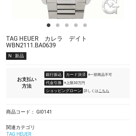
TAG HEUER カレラ デイト
WBN2111.BA0639
N : 新品
銀行振込
カード決済
※一部商品不可
お支払い
代金引換
※上限30万円
方法
ショッピングローン
詳しくは
こちら
商品コード：
GI0141
関連カテゴリ
TAG HEUER