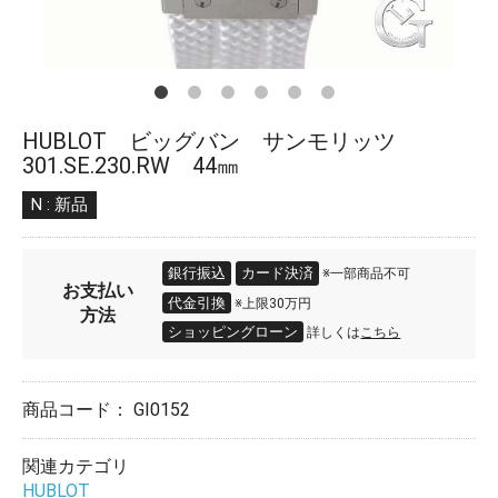
HUBLOT ビッグバン サンモリッツ
301.SE.230.RW 44㎜
N : 新品
銀行振込
カード決済
※一部商品不可
お支払い
代金引換
※上限30万円
方法
ショッピングローン
詳しくは
こちら
商品コード：
GI0152
関連カテゴリ
HUBLOT