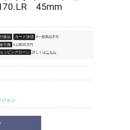
170.LR 45mm
行振込
カード決済
※一部商品不可
金引換
※上限30万円
ョッピングローン
詳しくは
こちら
ージョン
T