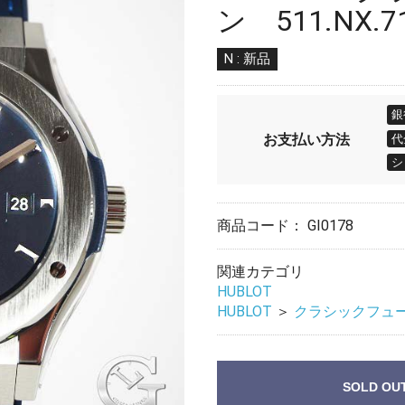
ン 511.NX.7
N : 新品
銀
お支払い
方法
代
シ
商品コード：
GI0178
関連カテゴリ
HUBLOT
HUBLOT
＞
クラシックフュ
SOLD OU