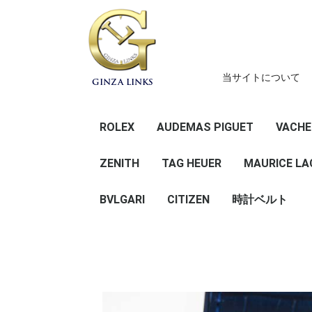
当サイトについて
GINZA LINKS
ROLEX
AUDEMAS PIGUET
VACHE
デイトナ
GMTマスター
サブマリーナー
シードゥエラー
エクスプローラー
スカイドゥエラー
ヨットマスター
ミルガウス
エアキング
デイデイト
デイトジャスト
オイスターパーペチュ
ZENITH
TAG HEUER
41
36
31 （ボーイズ
28 (レディ
その他
41
36
34 （ボーイ
31 （ボーイ
レディース
その他
MAURICE LA
アル
BVLGARI
CITIZEN
時計ベルト
メンズ
レディース
ROCHET