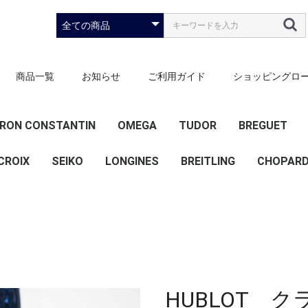
商品一覧
お知らせ
ご利用ガイド
ショッピングロ
RON CONSTANTIN
OMEGA
TUDOR
BREGUET
）
ース）
ズ）
ズ）
CROIX
SEIKO
LONGINES
スピードマスター
シーマスター
デビル
コンステレーション
ブラックベイ
その他
BREITLING
CHOPAR
20mm
22mm
HUBLOT 