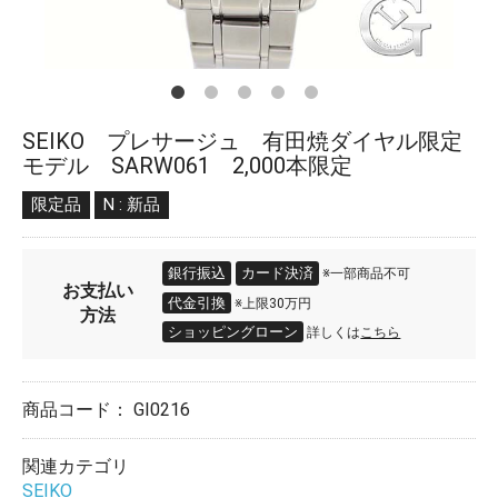
SEIKO プレサージュ 有田焼ダイヤル限定
モデル SARW061 2,000本限定
限定品
N : 新品
銀行振込
カード決済
※一部商品不可
お支払い
代金引換
※上限30万円
方法
ショッピングローン
詳しくは
こちら
商品コード：
GI0216
関連カテゴリ
SEIKO