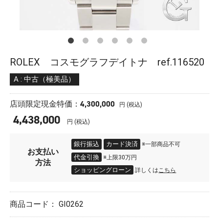
ROLEX コスモグラフデイトナ ref.116520
A : 中古（極美品）
4,300,000
店頭限定現金特価：
円 (税込)
4,438,000
円 (税込)
銀行振込
カード決済
※一部商品不可
お支払い
代金引換
※上限30万円
方法
ショッピングローン
詳しくは
こちら
商品コード：
GI0262