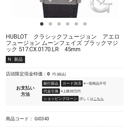
HUBLOT クラシックフュージョン アエロ
フュージョン ムーンフェイズ ブラックマジ
ック 517.CX.0170.LR 45mm
N : 新品
0
店頭限定現金特価：
円 (税込)
銀行振込
カード決済
※一部商品不可
お支払い
代金引換
※上限30万円
方法
ショッピングローン
詳しくは
こちら
商品コード：
GI0343