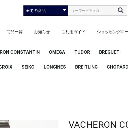
商品一覧
お知らせ
ご利用ガイド
ショッピングロ
RON CONSTANTIN
OMEGA
TUDOR
BREGUET
）
ース）
ズ）
ズ）
CROIX
SEIKO
LONGINES
スピードマスター
シーマスター
デビル
コンステレーション
ブラックベイ
その他
BREITLING
CHOPAR
20mm
22mm
VACHERON 