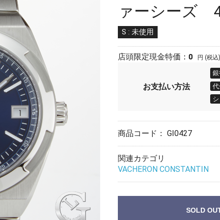
ァーシーズ 450
S : 未使用
0
店頭限定現金特価：
円 (税込
銀
お支払い
方法
代
シ
商品コード：
GI0427
関連カテゴリ
VACHERON CONSTANTIN
SOLD OU