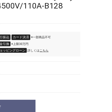
0V/110A-B128
)
行振込
カード決済
※一部商品不可
金引換
※上限30万円
ョッピングローン
詳しくは
こちら
T