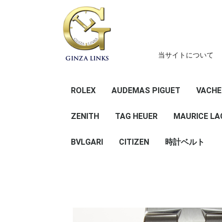
当サイトについて
GINZA LINKS
ROLEX
AUDEMAS PIGUET
VACHE
デイトナ
GMTマスター
サブマリーナー
シードゥエラー
エクスプローラー
スカイドゥエラー
ヨットマスター
ミルガウス
エアキング
デイデイト
デイトジャスト
オイスターパーペチュ
ZENITH
TAG HEUER
41
36
31 （ボーイズ
28 (レディ
その他
41
36
34 （ボーイ
31 （ボーイ
レディース
その他
MAURICE LA
アル
BVLGARI
CITIZEN
時計ベルト
メンズ
レディース
ROCHET