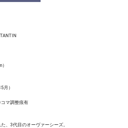
TANTIN
m）
年5月）
※コマ調整痕有
れた、3代目のオーヴァーシーズ。