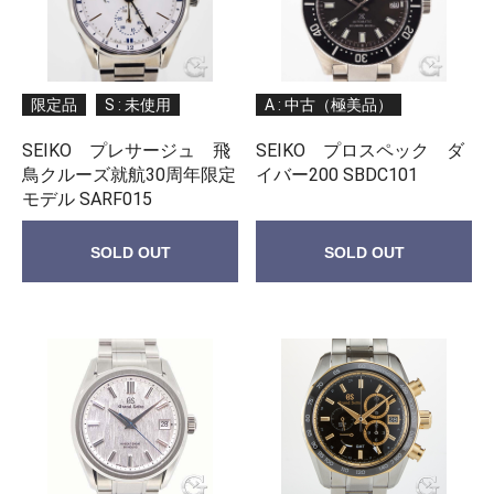
限定品
S : 未使用
A : 中古（極美品）
SEIKO プレサージュ 飛
SEIKO プロスペック ダ
鳥クルーズ就航30周年限定
イバー200 SBDC101
モデル SARF015
SOLD OUT
SOLD OUT