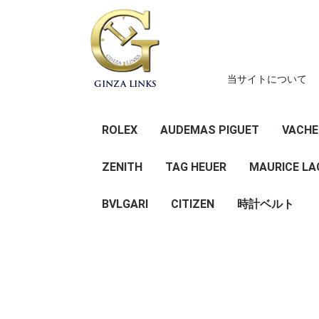
当サイトについて
GINZA LINKS
ROLEX
AUDEMAS PIGUET
VACHE
デイトナ
GMTマスター
サブマリーナー
シードゥエラー
エクスプローラー
スカイドゥエラー
ヨットマスター
ミルガウス
エアキング
デイデイト
デイトジャスト
オイスターパーペチュ
ZENITH
TAG HEUER
41
36
31 （ボーイズ
28 (レディ
その他
41
36
34 （ボーイ
31 （ボーイ
レディース
その他
MAURICE LA
アル
BVLGARI
CITIZEN
時計ベルト
メンズ
レディース
ROCHET