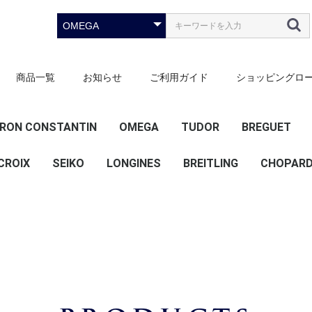
商品一覧
お知らせ
ご利用ガイド
ショッピングロ
RON CONSTANTIN
OMEGA
TUDOR
BREGUET
）
ース）
ズ）
ズ）
CROIX
SEIKO
LONGINES
スピードマスター
シーマスター
デビル
コンステレーション
ブラックベイ
その他
BREITLING
CHOPAR
20mm
22mm